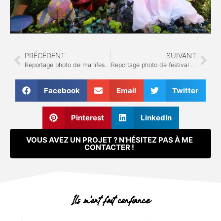
PRÉCÉDENT
SUIVANT
Reportage photo de manifestation à Lille
Reportage photo de festival à Lille : Secret Garden – Bohemian Tribes
Facebook
Email
Twitter
Pinterest
LinkedIn
VOUS AVEZ UN PROJET ? N'HÉSITEZ PAS À ME
CONTACTER !
Ils m’ont fait confiance