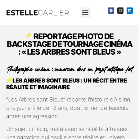
REPORTAGE PHOTO DE
BACKSTAGE DE TOURNAGE CINÉMA
: « LES ARBRES SONT BLEUS »
Photographe cinéma : immersion dans un projet artistique fort
LES ARBRES SONT BLEUS : UN RÉCIT ENTRE
RÉALITÉ ET IMAGINAIRE
“Les Arbres sont Bleus” raconte l’histoire d’Aislinn,
une jeune fille de 12 ans, dont le monde bascule
après une agression.
Un sujet difficile, traité avec sensibilité à travers
une narration qui oscille entre réalité et univers